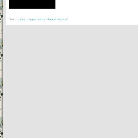
Теги:
луна
,
подъельник обыкновенный