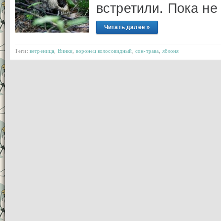
встретили. Пока не 
Читать далее »
Теги:
ветреница
,
Винки
,
воронец колосовидный
,
сон-трава
,
яблоня