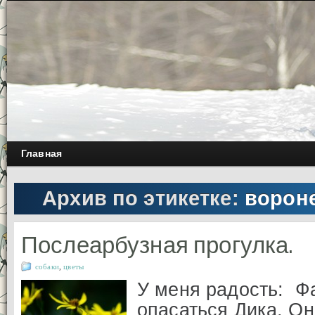
Главная
Архив по этикетке:
ворон
Послеарбузная прогулка.
собаки
,
цветы
У меня радость: Ф
опасаться Дика. Он