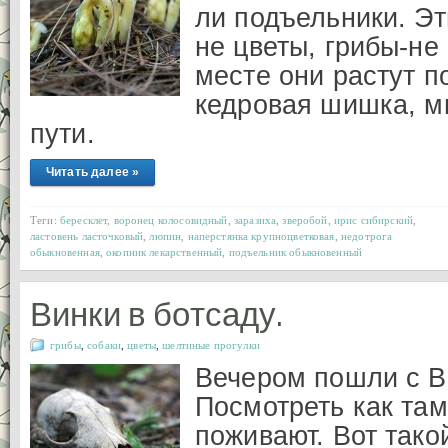
ли подъельники. Эт
не цветы, грибы-не
месте они растут по
кедровая шишка, м
пути.
Читать далее »
Теги:
бересклет
,
воронец колосовидный
,
заразиха
,
зверобой
,
ирис сибирский
,
ластовень ласточковый
,
люпин
,
наперстянка крупноцветковая
,
недотрога
обыкновенная
,
окопник лекарственный
,
подъельник обыкновенный
Винки в ботсаду.
грибы
,
собаки
,
цветы
,
шелтиные прогулки
Вечером пошли с Ви
Посмотреть как та
поживают. Вот тако