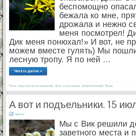
беспомощно опасал
бежала ко мне, пря
дрожала и нежно св
меня посмотрел! Д
Дик меня понюхал!» И вот, не п
можем вместе гулять) Мы пошл
лесную тропу. Я по ней …
Читать далее »
Теги:
воронец колосовидный
,
Дик
,
подъельник обыкновенный
,
Фаня
А вот и подъельники. 15 ию
цветы
Мы с Вик решили д
заветного места и 