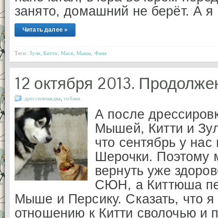
занято, домашний не берёт. А я
Читать далее »
Теги:
Зуля
,
Китти
,
Мася
,
Мыша
,
Фаня
12 октября 2013. Продолже
дрессплощадка
,
собаки
А после дрессировк
Мышей, Китти и Зул
что сентябрь у нас
Шерочки. Поэтому 
вернуть уже здоров
СЮН, а Киттюша пе
Мыше и Персику. Сказать, что я
отношению к Китти сволочью и п