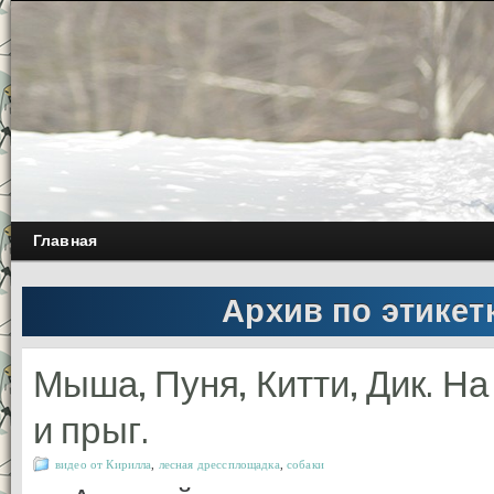
Главная
Архив по этикет
Мыша, Пуня, Китти, Дик. Н
и прыг.
видео от Кирилла
,
лесная дрессплощадка
,
собаки