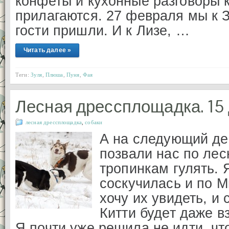
конфеты и кухонные разговоры 
прилагаются. 27 февраля мы к 
гости пришли. И к Лизе, …
Читать далее »
Теги:
Зуля
,
Плюша
,
Пуня
,
Фая
Лесная дрессплощадка. 15 
лесная дрессплощадка
,
собаки
А на следующий де
позвали нас по ле
тропинкам гулять. 
соскучилась и по М
хочу их увидеть, и
Китти будет даже в
Я почти уже решила не идти, чт