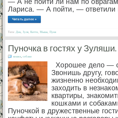
— А не пойти ли нам по оврага
Лариса. — А пойти, — ответили 
Читать далее »
Теги:
Дик
,
Зуля
,
Китти
,
Мыша
,
Пуня
Пуночка в гостях у Зуляши.
кошки
,
собаки
Хорошее дело — с
Звонишь другу, гов
жизненно необходи
заходить в незнако
квартиры, знакомит
кошками и собакам
Пуночкой в дружественные гости