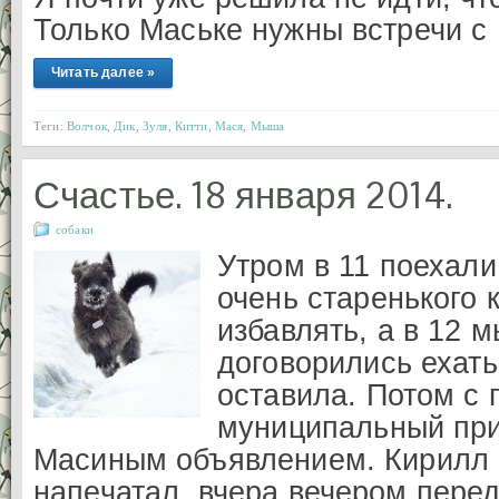
Только Маське нужны встречи с
Читать далее »
Теги:
Волчок
,
Дик
,
Зуля
,
Китти
,
Мася
,
Мыша
Счастье. 18 января 2014.
собаки
Утром в 11 поехали
очень старенького 
избавлять, а в 12 
договорились ехат
оставила. Потом с 
муниципальный при
Масиным объявлением. Кирилл 
напечатал, вчера вечером пере