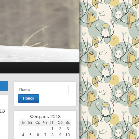
Поиск
013
Февраль 2013
Пн
Вт
Ср
Чт
Пт
Сб
Вс
1
2
3
4
5
6
7
8
9
10