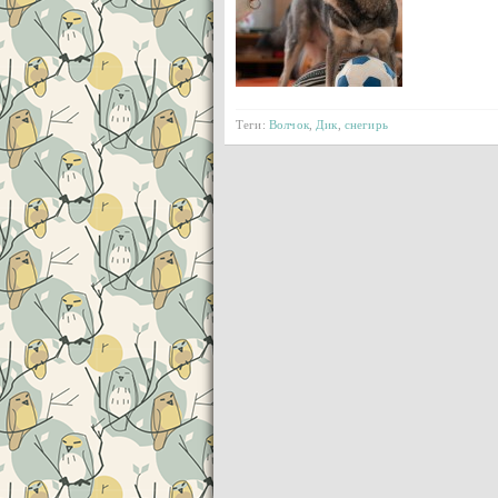
Теги:
Волчок
,
Дик
,
снегирь