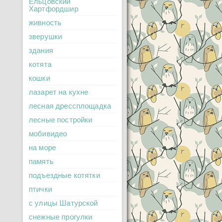
Ельцовский
Хартфордшир
живность
зверушки
здания
котята
кошки
лазарет на кухне
лесная дрессплощадка
лесные постройки
мобивидео
на море
память
подъездные котятки
птички
с улицы Шатурской
снежные прогулки