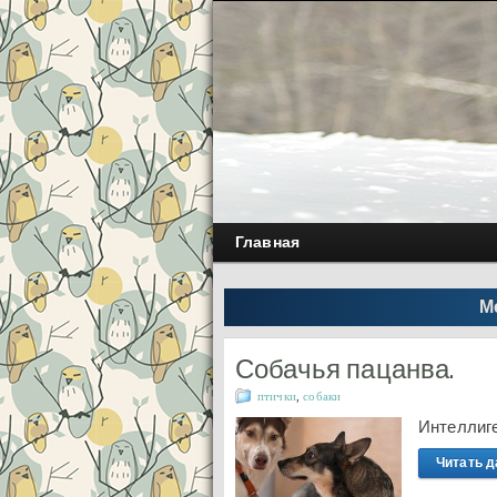
Главная
М
Собачья пацанва.
птички
,
собаки
Интеллиге
Читать д