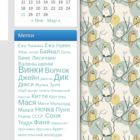
11
12
13
14
15
16
17
18
19
20
21
22
23
24
25
26
27
28
« Янв
Мар »
Метки
Ёжа Ушкин
Ёжа Лапкина
Байкал
Айза
Алтай
Белль
Беня Лисичкин
Валины щенки
Винки
Волчок
Дик
Джейн
Дженни
Дикси
Зуля
Жучка
ИЦиГовские котята
Иннокентий
Китти
Кругляш
Каштан
Мася
Мульгард
Мегги
Ночка
Пуня
Мыша
Соня
Рыжик
СССР
Фаня
Тедди
бересклет
бурят-
бронзовка
брусника
монгольский волкодав