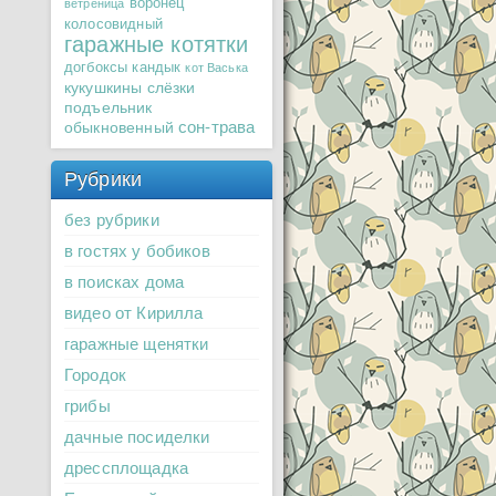
воронец
ветреница
колосовидный
гаражные котятки
догбоксы
кандык
кот Васька
кукушкины слёзки
подъельник
сон-трава
обыкновенный
Рубрики
без рубрики
в гостях у бобиков
в поисках дома
видео от Кирилла
гаражные щенятки
Городок
грибы
дачные посиделки
дрессплощадка