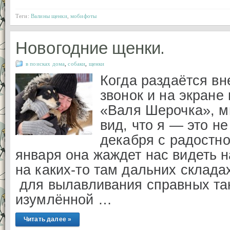
Теги:
Валины щенки
,
мобифоты
Новогодние щенки.
в поисках дома
,
собаки
,
щенки
Когда раздаётся в
звонок и на экране
«Валя Шерочка», м
вид, что я — это н
декабря с радостно
января она жаждет нас видеть н
на каких-то там дальних складах
для вылавливания справных так
изумлённой …
Читать далее »