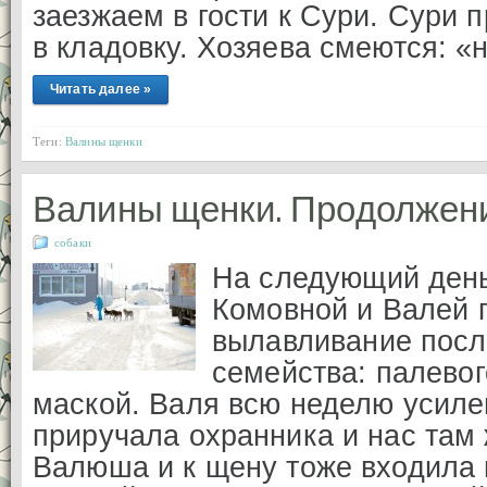
заезжаем в гости к Сури. Сури 
в кладовку. Хозяева смеются: «
Читать далее »
Теги:
Валины щенки
Валины щенки. Продолжен
собаки
На следующий день
Комовной и Валей 
вылавливание посл
семейства: палево
маской. Валя всю неделю усил
приручала охранника и нас там 
Валюша и к щену тоже входила в