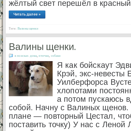
жёлтый свет перешёл в красный.
Читать далее »
Теги:
Валины щенки
Валины щенки.
в поисках дома
,
птички
,
собаки
Я как бойскаут Эдв
Крэй, экс-невесты 
Уилберфорса Вусте
хлопотами постоянн
а потом пускаюсь в
собой. Начну с Валиных щенов.
плане — повторный Цестал, что
поставить точку) У нас с Леной 