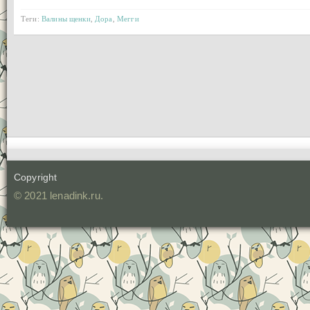
Теги:
Валины щенки
,
Дора
,
Мегги
Copyright
© 2021 lenadink.ru.