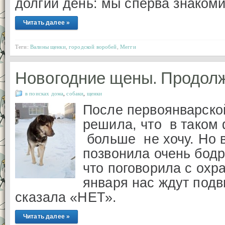
долгий день: мы сперва знаком
Читать далее »
Теги:
Валины щенки
,
городской воробей
,
Мегги
Новогодние щены. Продол
в поисках дома
,
собаки
,
щенки
После первоянварско
решила, что в таком 
больше не хочу. Но 
позвонила очень бодр
что поговорила с охр
января нас ждут подви
сказала «НЕТ».
Читать далее »