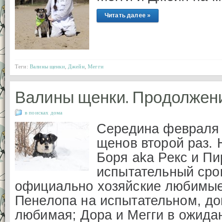
Читать далее »
Теги:
Валины щенки
,
Джейн
,
Мегги
Валины щенки. Продолжен
в поисках дома
Середина февраля
щенов второй раз. 
Боря aka Рекс и Пи
испытательный срок
официально хозяйские любимые
Пенелопа на испытательном, д
любимая; Дора и Мегги в ожида