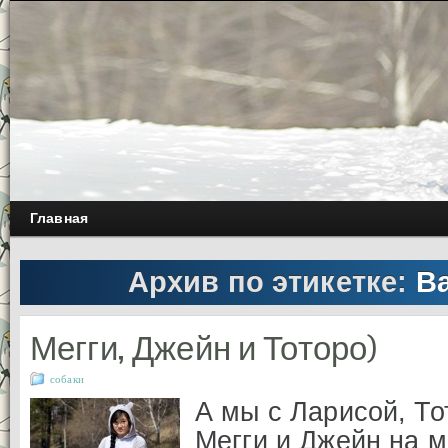
Главная
Архив по этикетке:
В
Мегги, Джейн и Тоторо)
собаки
А мы с Ларисой, То
Мегги и Джейн на м