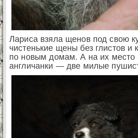
Лариса взяла щенов под свою к
чистенькие щены без глистов и
по новым домам. А на их место
англичанки — две милые пушист