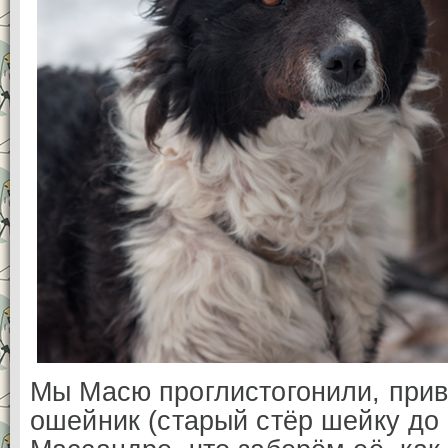
Мы Масю проглистогонили, при
ошейник (старый стёр шейку до