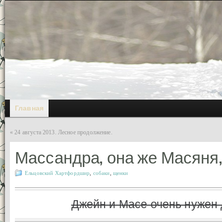
Главная
«
24 августа 2013. Лесное продолжение.
Массандра, она же Масяня,
Ельцовский Хартфордшир
,
собаки
,
щенки
Джейн и Масе очень нужен 