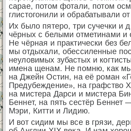
сарае, потом фотали, потом ос
глистогонили и обрабатывали от
Их было пятеро, три сучечки и 
чёрных с белыми отметинами и 
Не чёрная и практически без бе
мы отдыхали, обессиленные по
неуловимых зубастых и когтист
имена щенам. Не помню, как м
на Джейн Остин, на её роман «Г
Предубеждение», на графство 
на мистера Дарси и мистера Бин
Беннет, на пять сестёр Беннет 
Мэри, Китти и Лидию.
И вот сидим мы все в грязи, де
об Англии XIX века. И нам хоро