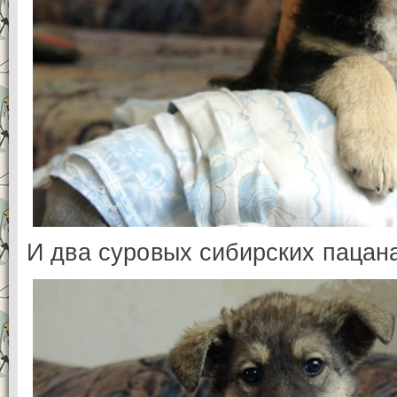
И два суровых сибирских пацан