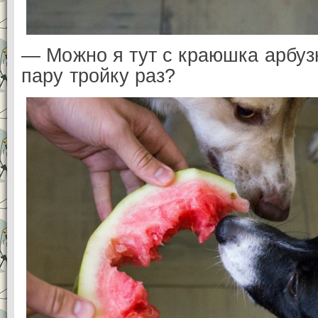
— Можно я тут c краюшка арбуз
пару тройку раз?