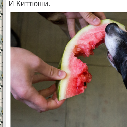
И Киттюши.