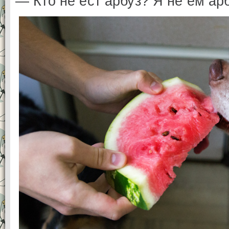
— Кто не ест арбуз? Я не ем ар