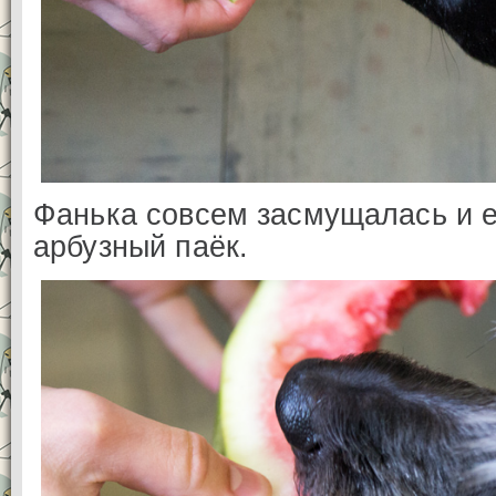
Фанька совсем засмущалась и 
арбузный паёк.